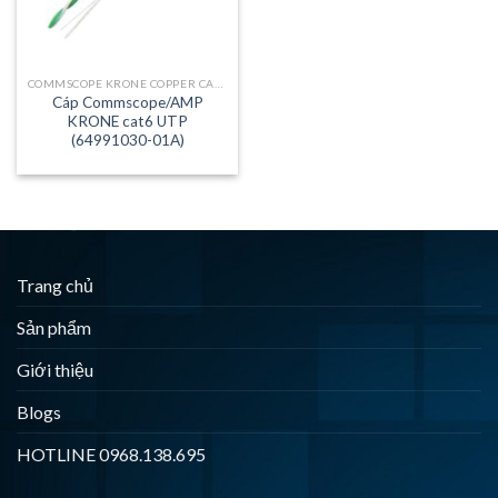
COMMSCOPE KRONE COPPER CABLE
Cáp Commscope/AMP
KRONE cat6 UTP
(64991030-01A)
Trang chủ
Sản phẩm
Giới thiệu
Blogs
HOTLINE 0968.138.695