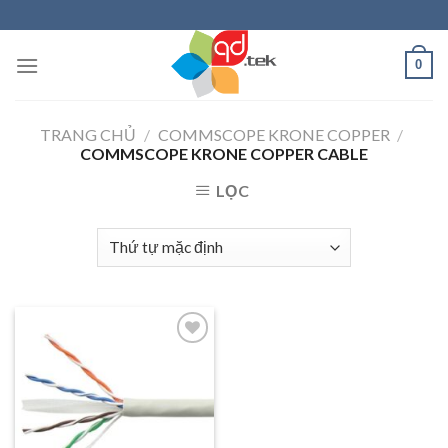
Skip
to
content
0
TRANG CHỦ
/
COMMSCOPE KRONE COPPER
/
COMMSCOPE KRONE COPPER CABLE
LỌC
Add to
wishlist