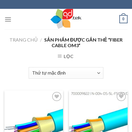
Skip
to
content
0
TRANG CHỦ
/
SẢN PHẨM ĐƯỢC GẮN THẺ “FIBER
CABLE OM3”
LỌC
Add to
Add to
wishlist
wishlist